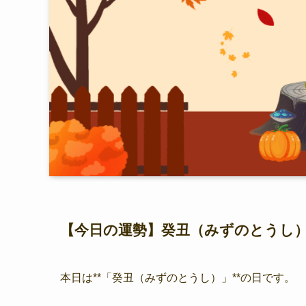
【今日の運勢】癸丑（みずのとうし
本日は**「癸丑（みずのとうし）」**の日です。