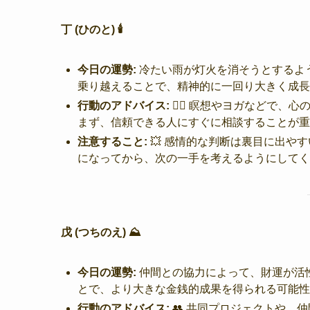
丁 (ひのと) 🕯️
今日の運勢:
冷たい雨が灯火を消そうとするよ
乗り越えることで、精神的に一回り大きく成長
行動のアドバイス:
🧘‍♀️ 瞑想やヨガなどで
まず、信頼できる人にすぐに相談することが重
注意すること:
💥 感情的な判断は裏目に出や
になってから、次の一手を考えるようにしてく
戊 (つちのえ) ⛰️
今日の運勢:
仲間との協力によって、財運が活
とで、より大きな金銭的成果を得られる可能性
行動のアドバイス:
👥 共同プロジェクトや、