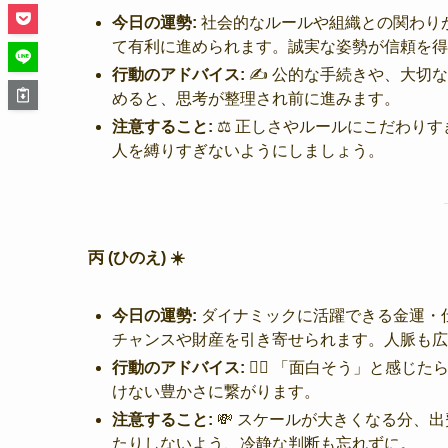
今日の運勢:
社会的なルールや組織との関わり
て有利に進められます。誠実な姿勢が信頼を得
行動のアドバイス:
✍️ 公的な手続きや、大切
めると、思考が整理され前に進みます。
注意すること:
⚖️ 正しさやルールにこだわり
人を縛りすぎないようにしましょう。
丙 (ひのえ) ☀️
今日の運勢:
ダイナミックに活躍できる金運・
チャンスや財産を引き寄せられます。人脈も広
行動のアドバイス:
🏃‍♂️ 「面白そう」と感
けない豊かさに繋がります。
注意すること:
💸 スケールが大きくなる分、
たりしないよう、冷静な判断も忘れずに。