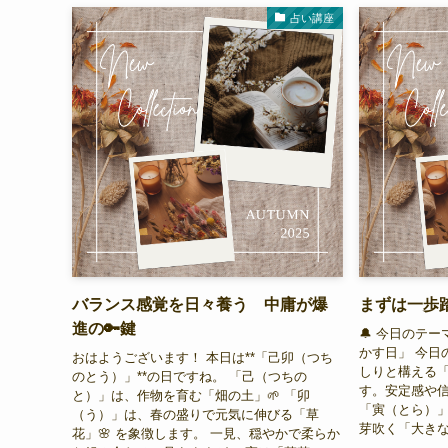
占い講座
バランス感覚を日々養う 中庸が爆
まずは一歩
進の🔑鍵
🔔 今日のテ
かす日」 今日
おはようございます！ 本日は**「己卯（つち
しりと構える
のとう）」**の日ですね。 「己（つちの
す。安定感や信
と）」は、作物を育む「畑の土」🌱 「卯
「寅（とら）
（う）」は、春の盛りで元気に伸びる「草
芽吹く「大きな
花」🌸 を象徴します。 一見、穏やかで柔らか