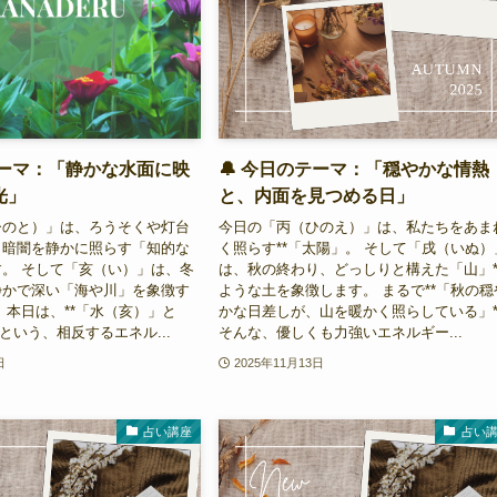
テーマ：「静かな水面に映
🔔 今日のテーマ：「穏やかな情熱
光」
と、内面を見つめる日」
ひのと）」は、ろうそくや灯台
今日の「丙（ひのえ）」は、私たちをあま
、暗闇を静かに照らす「知的な
く照らす**「太陽」。 そして「戌（いぬ）
。 そして「亥（い）」は、冬
は、秋の終わり、どっしりと構えた「山」*
静かで深い「海や川」を象徴す
ような土を象徴します。 まるで**「秋の穏
 本日は、**「水（亥）」と
かな日差しが、山を暖かく照らしている」*
という、相反するエネル...
そんな、優しくも力強いエネルギー...
日
2025年11月13日
占い講座
占い