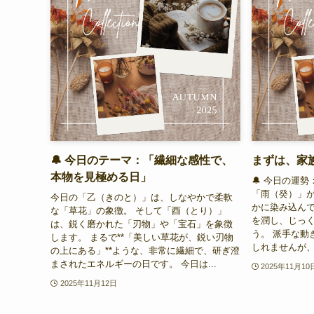
🔔 今日のテーマ：「繊細な感性で、
まずは、家
本物を見極める日」
🔔 今日の運
「雨（癸）」
今日の「乙（きのと）」は、しなやかで柔軟
かに染み込んで
な「草花」の象徴。 そして「酉（とり）」
を潤し、じっく
は、鋭く磨かれた「刃物」や「宝石」を象徴
う。 派手な動
します。 まるで**「美しい草花が、鋭い刃物
しれませんが、
の上にある」**ような、非常に繊細で、研ぎ澄
まされたエネルギーの日です。 今日は...
2025年11月10
2025年11月12日