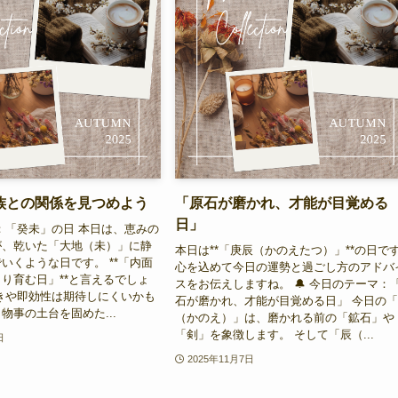
族との関係を見つめよう
「原石が磨かれ、才能が目覚める
日」
勢：「癸未」の日 本日は、恵みの
が、乾いた「大地（未）」に静
本日は**「庚辰（かのえたつ）」**の日で
いくような日です。 **「内面
心を込めて今日の運勢と過ごし方のアドバ
り育む日」**と言えるでしょ
スをお伝えしますね。 🔔 今日のテーマ：
きや即効性は期待しにくいかも
石が磨かれ、才能が目覚める日」 今日の
物事の土台を固めた...
（かのえ）」は、磨かれる前の「鉱石」や
「剣」を象徴します。 そして「辰（...
日
2025年11月7日