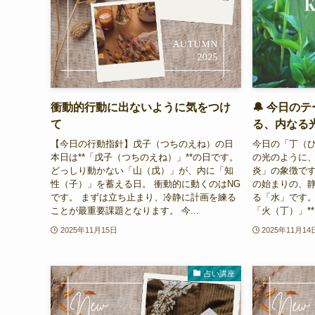
衝動的行動に出ないように気をつけ
🔔 今日の
て
る、内なる
【今日の行動指針】戊子（つちのえね）の日
今日の「丁（
本日は**「戊子（つちのえね）」**の日です。
の光のように
どっしり動かない「山（戊）」が、内に「知
炎」の象徴です
性（子）」を蓄える日。 衝動的に動くのはNG
の始まりの、
です。 まずは立ち止まり、冷静に計画を練る
る「水」です。
ことが最重要課題となります。 今...
「火（丁）」**
2025年11月15日
2025年11月14
占い講座