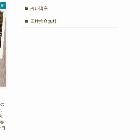
講座
占い講座
四柱推命無料
命の
す。
火
、春
今日