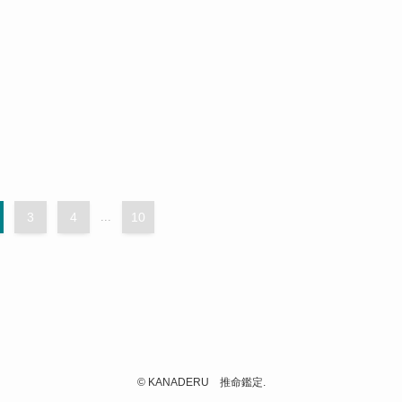
3
4
...
10
©
KANADERU 推命鑑定.