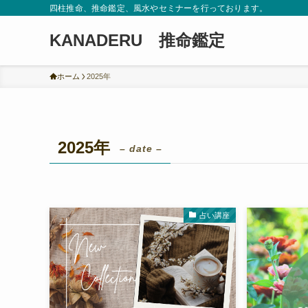
四柱推命、推命鑑定、風水やセミナーを行っております。
KANADERU 推命鑑定
ホーム
2025年
2025年
– date –
占い講座