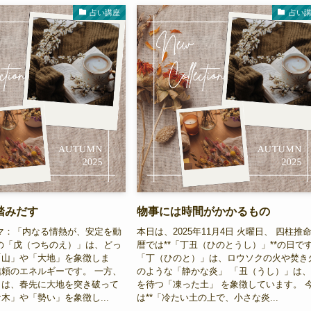
占い講座
占い
踏みだす
物事には時間がかかるもの
ーマ：「内なる情熱が、安定を動
本日は、2025年11月4日 火曜日、 四柱推
の「戊（つちのえ）」は、どっ
暦では**「丁丑（ひのとうし）」**の日で
「山」や「大地」を象徴しま
「丁（ひのと）」は、ロウソクの火や焚き
頼のエネルギーです。 一方、
のような「静かな炎」 「丑（うし）」は
」は、春先に大地を突き破って
を待つ「凍った土」 を象徴しています。 
木」や「勢い」を象徴し...
は**「冷たい土の上で、小さな炎...