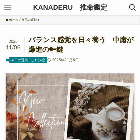
KANADERU 推命鑑定
ホーム
今日の運勢
バランス感覚を日々養う 中庸が
2025
11/06
爆進の🔑鍵
2025年11月6日
今日の運勢
占い講座