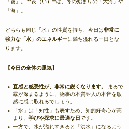
「霧」。 **亥（い）**は、冬の始まりの「大河」や
「海」。
どちらも同じ「水」の性質を持ち、今日は
非常に
強力な「水」のエネルギー
に満ち溢れる一日とな
ります。
【今日の全体の運気】
直感と感受性が、非常に鋭くなります。
まるで
霧が深まるように、物事の本質や人の本音を敏
感に感じ取れるでしょう。
「水」は「知性」も表すため、知的好奇心が高
まり、
学びや探求に最適な日
です。
一方で、水が溢れすぎると「洪水」になるよう