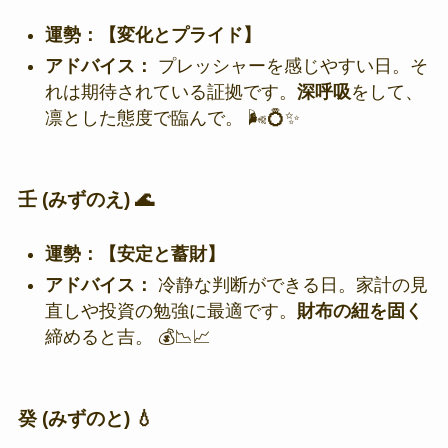
運勢：【変化とプライド】
アドバイス：
プレッシャーを感じやすい日。そ
れは期待されている証拠です。
深呼吸
をして、
凛とした態度で臨んで。 🌬️💍✨
壬 (みずのえ) 🌊
運勢：【安定と蓄財】
アドバイス：
冷静な判断ができる日。家計の見
直しや投資の勉強に最適です。
財布の紐を固く
締めると吉。 💰📉📈
癸 (みずのと) 💧