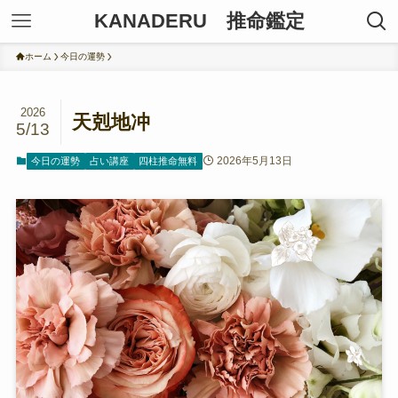
KANADERU 推命鑑定
ホーム
今日の運勢
2026
天剋地冲
5/13
2026年5月13日
今日の運勢
占い講座
四柱推命無料